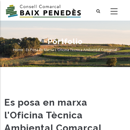
Skip
to
main
content
Portfolio
Home
-
Es Posa En Marxa L'Oficina Tècnica Ambiental Comarcal
Breadcrumb
Es posa en marxa
l'Oficina Tècnica
Ambiental Comarcal