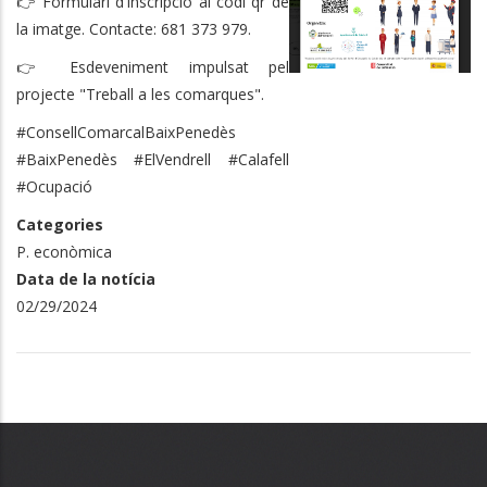
👉 Formulari d'inscripció al codi qr de
la imatge. Contacte: 681 373 979.
👉 Esdeveniment impulsat pel
projecte "Treball a les comarques".
#ConsellComarcalBaixPenedès
#BaixPenedès #ElVendrell #Calafell
#Ocupació
Categories
P. econòmica
Data de la notícia
02/29/2024