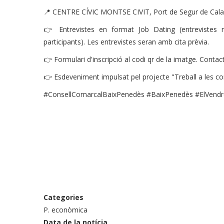
📍 CENTRE CÍVIC MONTSE CIVIT, Port de Segur de Calaf
👉 Entrevistes en format Job Dating (entrevistes
participants). Les entrevistes seran amb cita prèvia.
👉 Formulari d'inscripció al codi qr de la imatge. Contac
👉 Esdeveniment impulsat pel projecte "Treball a les c
#ConsellComarcalBaixPenedès #BaixPenedès #ElVendrel
Categories
P. econòmica
Data de la notícia