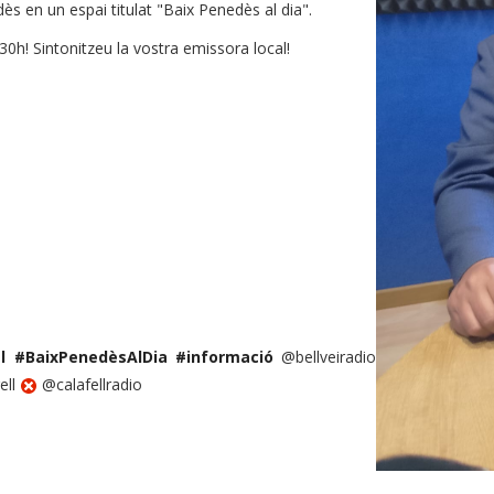
ès en un espai titulat "Baix Penedès al dia".
0h! Sintonitzeu la vostra emissora local!
l
#BaixPenedèsAlDia
#informació
@bellveiradio
ell
@calafellradio