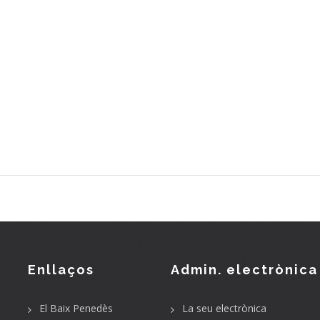
Enllaços
Admin. electrònica
El Baix Penedès
La seu electrònica