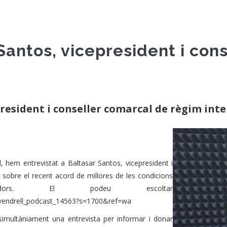
 Santos, vicepresident i con
president i conseller comarcal de règim int
, hem entrevistat a Baltasar Santos, vicepresident i
 sobre el recent acord de millores de les condicions
adors. El podeu escoltar
tvelvendrell_podcast_14563?s=1700&ref=wa
imultàniament una entrevista per informar i donar