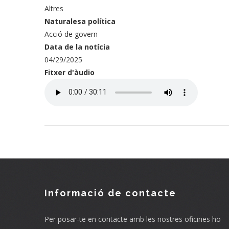
Altres
Naturalesa política
Acció de govern
Data de la notícia
04/29/2025
Fitxer d'àudio
Audio
file
Informació de contacte
Per posar-te en contacte amb les nostres oficines ho