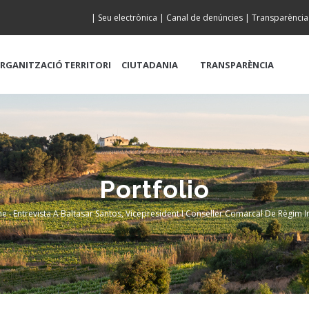
|
Seu electrònica
|
Canal de denúncies
|
Transparència
RGANITZACIÓ
TERRITORI
CIUTADANIA
TRANSPARÈNCIA
Portfolio
me
-
Entrevista A Baltasar Santos, Vicepresident I Conseller Comarcal De Règim I
readcrumb