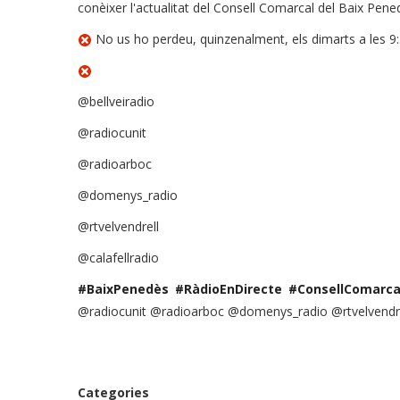
conèixer l'actualitat del Consell Comarcal del Baix Pened
No us ho perdeu, quinzenalment, els dimarts a les 9:3
@bellveiradio
@radiocunit
@radioarboc
@domenys_radio
@rtvelvendrell
@calafellradio
#BaixPenedès
#RàdioEnDirecte
#ConsellComarca
@radiocunit @radioarboc @domenys_radio @rtvelvendr
Categories