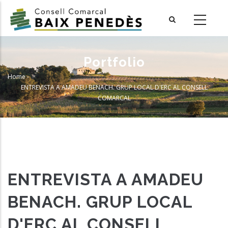
Skip
to
main
content
Portfolio
Home
-
Breadcrumb
ENTREVISTA A AMADEU BENACH. GRUP LOCAL D'ERC AL CONSELL
COMARCAL
ENTREVISTA A AMADEU
BENACH. GRUP LOCAL
D'ERC AL CONSELL