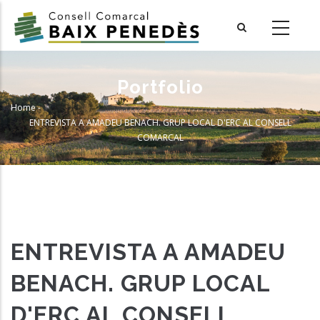
Skip
to
main
content
Portfolio
Home
-
Breadcrumb
ENTREVISTA A AMADEU BENACH. GRUP LOCAL D'ERC AL CONSELL
COMARCAL
ENTREVISTA A AMADEU
BENACH. GRUP LOCAL
D'ERC AL CONSELL