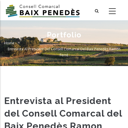
Skip
to
main
content
Portfolio
Home
-
Breadcrumb
Entrevista Al President Del Consell Comarcal Del Baix Penedès Ramon
Ferré
Entrevista al President
del Consell Comarcal del
Baix Penedès Ramon