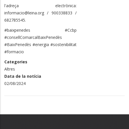
l'adreça electrònica:
informacio@leina.org / 900338833 /
682785545.
#baixpenedes #Ccbp
#consellComarcalBaixPenedès
#BaixPenedès #energia #sostenibilitat
#formacio
Categories
Altres
Data de la notícia
02/08/2024