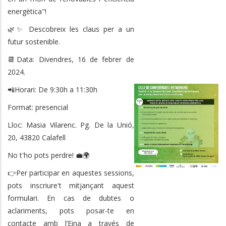
energètica"!
🌿✨ Descobreix les claus per a un
futur sostenible.
📆Data: Divendres, 16 de febrer de
2024.
📲Horari: De 9:30h a 11:30h
Format: presencial
Lloc: Masia Vilarenc. Pg. De la Unió,
20, 43820 Calafell
No t'ho pots perdre! 💼🌍
👉Per participar en aquestes sessions,
pots inscriure't mitjançant aquest
formulari. En cas de dubtes o
aclariments, pots posar-te en
contacte amb l’Eina a través de