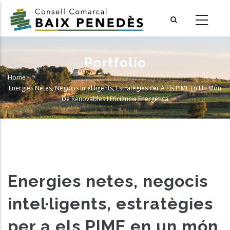
Skip
to
main
content
Portfolio
Home
-
Breadcrumb
Energies Netes, Negocis Intel·ligents, Estratègies Per A Els PIME En Un Món
De Renovables I Eficiència Energètica
Energies netes, negocis
intel·ligents, estratègies
per a els PIME en un món