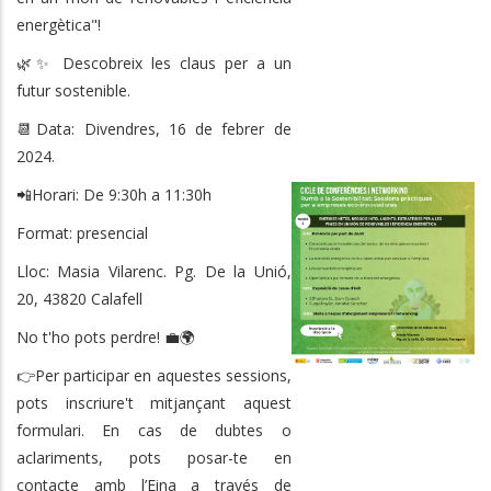
energètica"!
🌿✨ Descobreix les claus per a un
futur sostenible.
📆Data: Divendres, 16 de febrer de
2024.
📲Horari: De 9:30h a 11:30h
Format: presencial
Lloc: Masia Vilarenc. Pg. De la Unió,
20, 43820 Calafell
No t'ho pots perdre! 💼🌍
👉Per participar en aquestes sessions,
pots inscriure't mitjançant aquest
formulari. En cas de dubtes o
aclariments, pots posar-te en
contacte amb l’Eina a través de