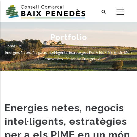
Skip
to
main
content
Portfolio
Home
-
Breadcrumb
Energies Netes, Negocis Intel·ligents, Estratègies Per A Els PIME En Un Món
De Renovables I Eficiència Energètica
Energies netes, negocis
intel·ligents, estratègies
per a els PIME en un món