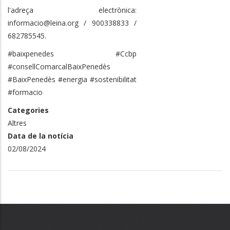
l'adreça electrònica:
informacio@leina.org / 900338833 /
682785545.
#baixpenedes #Ccbp
#consellComarcalBaixPenedès
#BaixPenedès #energia #sostenibilitat
#formacio
Categories
Altres
Data de la notícia
02/08/2024