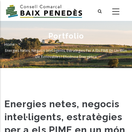
Skip
to
main
content
Portfolio
Home
-
Breadcrumb
Energies Netes, Negocis Intel·ligents, Estratègies Per A Els PIME En Un Món
De Renovables I Eficiència Energètica
Energies netes, negocis
intel·ligents, estratègies
per a els PIME en un món