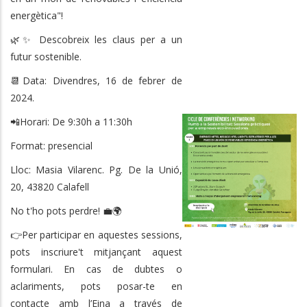
energètica"!
🌿✨ Descobreix les claus per a un
futur sostenible.
📆Data: Divendres, 16 de febrer de
2024.
📲Horari: De 9:30h a 11:30h
Format: presencial
Lloc: Masia Vilarenc. Pg. De la Unió,
20, 43820 Calafell
No t'ho pots perdre! 💼🌍
👉Per participar en aquestes sessions,
pots inscriure't mitjançant aquest
formulari. En cas de dubtes o
aclariments, pots posar-te en
contacte amb l’Eina a través de