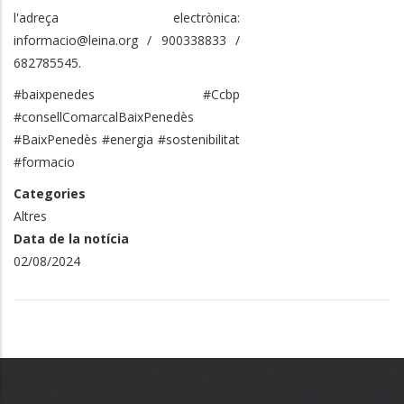
l'adreça electrònica:
informacio@leina.org / 900338833 /
682785545.
#baixpenedes #Ccbp
#consellComarcalBaixPenedès
#BaixPenedès #energia #sostenibilitat
#formacio
Categories
Altres
Data de la notícia
02/08/2024