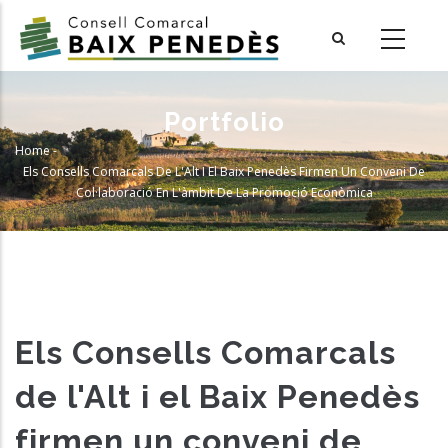
Skip
to
main
content
Portfolio
Home
-
Breadcrumb
Els Consells Comarcals De L'Alt I El Baix Penedès Firmen Un Conveni De
Col·laboració En L'àmbit De La Promoció Econòmica
Els Consells Comarcals
de l'Alt i el Baix Penedès
firmen un conveni de