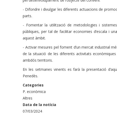
pel desenvolupament de l’objecte del conveni.
- Difondre i divulgar les diferents actuacions de promo
parts.
- Fomentar la utilització de metodologies i sistemes
públiques, per tal de facilitar economies d’escala i un
aquest àmbit.
- Activar mesures pel foment d’un mercat industrial més 
de la situació de les diferents activitats econòmiques
ambdós territoris.
En les setmanes vinents es farà la presentació d’aqu
Penedès.
Categories
P. econòmica
Altres
Data de la notícia
07/03/2024