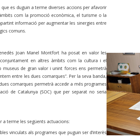
u que es duguin a terme diverses accions per afavorir
s àmbits com la promoció econòmica, el turisme o la
partint informació per augmentar les sinergies entre
ègics comuns.
 Penedès Joan Manel Montfort ha posat en valor les
 conjuntament en altres àmbits com la cultura i el
b museus de gran valor i unint forces ens permetrà
intern entre les dues comarques”. Per la seva banda,
es dues comarques permetrà accedir a més programes
upació de Catalunya (SOC) que per separat no seria
r a terme les següents actuacions:
nibles vinculats als programes que puguin ser d’interès