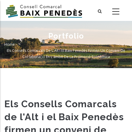
Skip
to
main
content
Portfolio
Home
-
Breadcrumb
Els Consells Comarcals De L'Alt I El Baix Penedès Firmen Un Conveni De
Col·laboració En L'àmbit De La Promoció Econòmica
Els Consells Comarcals
de l'Alt i el Baix Penedès
firmen un conveni de