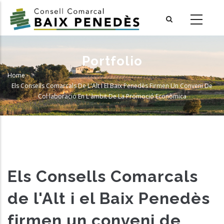
Skip
to
main
content
Portfolio
Home
-
Breadcrumb
Els Consells Comarcals De L'Alt I El Baix Penedès Firmen Un Conveni De
Col·laboració En L'àmbit De La Promoció Econòmica
Els Consells Comarcals
de l'Alt i el Baix Penedès
firmen un conveni de