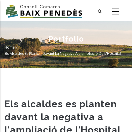
Skip
to
main
content
Portfolio
Home
-
Breadcrumb
Els Alcaldes Es Planten Davant La Negativa A L'ampliació De L'Hospital
Els alcaldes es planten
davant la negativa a
l'ampliació de l'Hospital