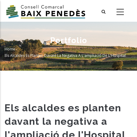
Skip
to
main
content
Portfolio
Home
-
Breadcrumb
Els Alcaldes Es Planten Davant La Negativa A L'ampliació De L'Hospital
Els alcaldes es planten
davant la negativa a
l'ampliació de l'Hospital