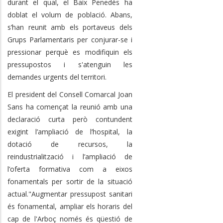
durant el qual, el Baix Penedès ha
doblat el volum de població. Abans,
s’han reunit amb els portaveus dels
Grups Parlamentaris per conjurar-se i
pressionar perquè es modifiquin els
pressupostos i s'atenguin les
demandes urgents del territori.
El president del Consell Comarcal Joan
Sans ha començat la reunió amb una
declaració curta però contundent
exigint l’ampliació de l’hospital, la
dotació de recursos, la
reindustrialització i l’ampliació de
l’oferta formativa com a eixos
fonamentals per sortir de la situació
actual."Augmentar pressupost sanitari
és fonamental, ampliar els horaris del
cap de l'Arboç només és qüestió de