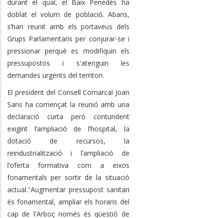
durant el qual, el Baix Penedès ha
doblat el volum de població. Abans,
s’han reunit amb els portaveus dels
Grups Parlamentaris per conjurar-se i
pressionar perquè es modifiquin els
pressupostos i s'atenguin les
demandes urgents del territori.
El president del Consell Comarcal Joan
Sans ha començat la reunió amb una
declaració curta però contundent
exigint l’ampliació de l’hospital, la
dotació de recursos, la
reindustrialització i l’ampliació de
l’oferta formativa com a eixos
fonamentals per sortir de la situació
actual."Augmentar pressupost sanitari
és fonamental, ampliar els horaris del
cap de l'Arboç només és qüestió de