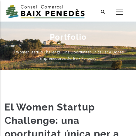
Skip
to
main
content
Portfolio
Home
-
Breadcrumb
El Women Startup Challenge: Una Oportunitat Única Per A Dones
Emprenedores Del Baix Penedès
El Women Startup
Challenge: una
oportunitat única per a