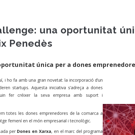
llenge: una oportunitat úni
ix Penedès
oportunitat única per a dones emprenedore
, i ho fa amb una gran novetat: la incorporació d’un
eren startups. Aquesta iniciativa s’adreça a dones
in fer créixer la seva empresa amb suport i
em totes les dones emprenedores de la comarca a
atge femení en el món empresarial i tecnològic.
lsada per
Dones en Xarxa
, en el marc del programa