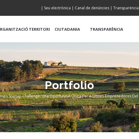
|
Seu electrònica
|
Canal de denúncies
|
Transparència
RGANITZACIÓ
TERRITORI
CIUTADANIA
TRANSPARÈNCIA
Portfolio
men Startup Challenge: Una Oportunitat Única Per A Dones Emprenedores Del
dcrumb