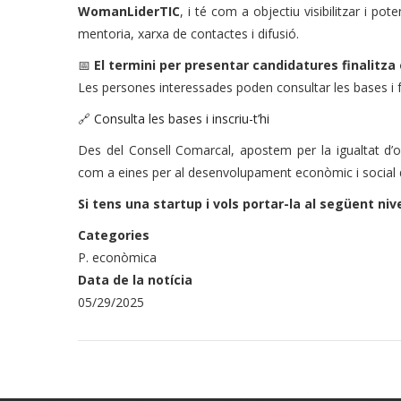
WomanLiderTIC
, i té com a objectiu visibilitzar i po
mentoria, xarxa de contactes i difusió.
📅
El termini per presentar candidatures finalitza 
Les persones interessades poden consultar les bases i fer
🔗
Consulta les bases i inscriu-t’hi
Des del Consell Comarcal, apostem per la igualtat d’
com a eines per al desenvolupament econòmic i social 
Si tens una startup i vols portar-la al següent niv
Categories
P. econòmica
Data de la notícia
05/29/2025