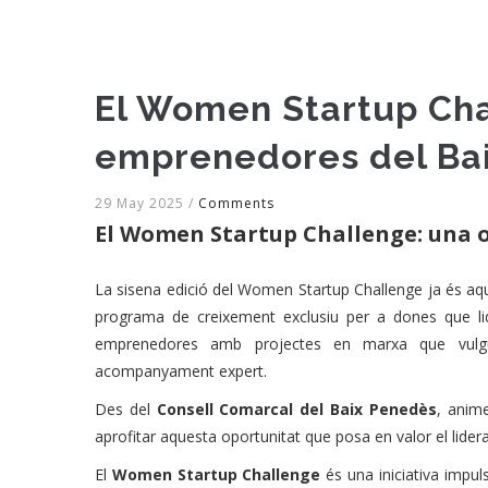
El Women Startup Cha
emprenedores del Ba
29 May 2025
/
Comments
El Women Startup Challenge: una 
La sisena edició del Women Startup Challenge ja és aquí
programa de creixement exclusiu per a dones que lid
emprenedores amb projectes en marxa que vulgu
acompanyament expert.
Des del
Consell Comarcal del Baix Penedès
, anim
aprofitar aquesta oportunitat que posa en valor el lider
El
Women Startup Challenge
és una iniciativa impu