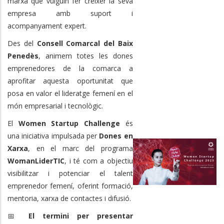
marxa que vulguin fer créixer la seva
empresa amb suport i
acompanyament expert.
Des del
Consell Comarcal del Baix
Penedès
, animem totes les dones
emprenedores de la comarca a
aprofitar aquesta oportunitat que
posa en valor el lideratge femení en el
món empresarial i tecnològic.
El
Women Startup Challenge
és
una iniciativa impulsada per
Dones en
Xarxa
, en el marc del programa
WomanLiderTIC
, i té com a objectiu
visibilitzar i potenciar el talent
emprenedor femení, oferint formació,
mentoria, xarxa de contactes i difusió.
📅
El termini per presentar