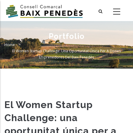
Skip
to
main
content
Portfolio
Home
-
Breadcrumb
El Women Startup Challenge: Una Oportunitat Única Per A Dones
Emprenedores Del Baix Penedès
El Women Startup
Challenge: una
oportunitat única per a