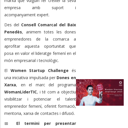
marxa que vulguin fer créixer la seva
empresa amb suport i
acompanyament expert.
Des del
Consell Comarcal del Baix
Penedès
, animem totes les dones
emprenedores de la comarca a
aprofitar aquesta oportunitat que
posa en valor el lideratge femení en el
món empresarial i tecnològic.
El
Women Startup Challenge
és
una iniciativa impulsada per
Dones en
Xarxa
, en el marc del programa
WomanLiderTIC
, i té com a objectiu
visibilitzar i potenciar el talent
emprenedor femení, oferint formació,
mentoria, xarxa de contactes i difusió.
📅
El termini per presentar