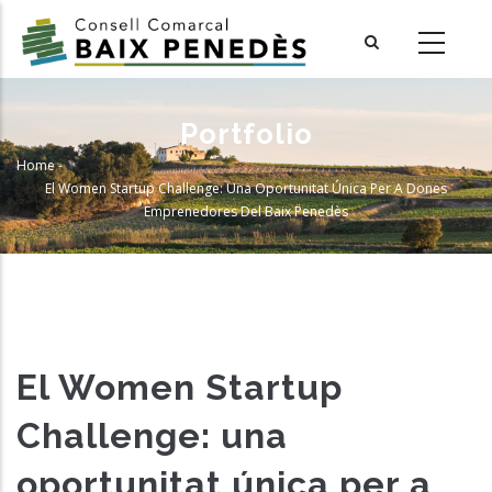
Skip
to
main
content
Portfolio
Home
-
Breadcrumb
El Women Startup Challenge: Una Oportunitat Única Per A Dones
Emprenedores Del Baix Penedès
El Women Startup
Challenge: una
oportunitat única per a