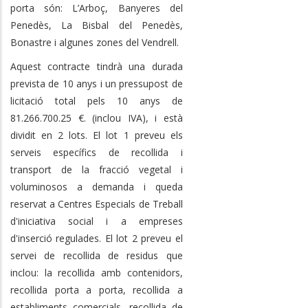
porta són: L’Arboç, Banyeres del
Penedès, La Bisbal del Penedès,
Bonastre i algunes zones del Vendrell.
Aquest contracte tindrà una durada
prevista de 10 anys i un pressupost de
licitació total pels 10 anys de
81.266.700.25 €. (inclou IVA), i està
dividit en 2 lots. El lot 1 preveu els
serveis específics de recollida i
transport de la fracció vegetal i
voluminosos a demanda i queda
reservat a Centres Especials de Treball
d'iniciativa social i a empreses
d'inserció regulades. El lot 2 preveu el
servei de recollida de residus que
inclou: la recollida amb contenidors,
recollida porta a porta, recollida a
establiments comercials, recollida de