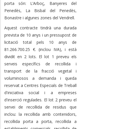
porta són: L’Arboç, Banyeres del
Penedès, La Bisbal del Penedès,
Bonastre i algunes zones del Vendrell.
Aquest contracte tindrà una durada
prevista de 10 anys i un pressupost de
licitació total pels 10 anys de
81.266.700.25 €. (inclou IVA), i està
dividit en 2 lots. El lot 1 preveu els
serveis específics de recollida i
transport de la fracció vegetal i
voluminosos a demanda i queda
reservat a Centres Especials de Treball
d'iniciativa social i a empreses
d'inserció regulades. El lot 2 preveu el
servei de recollida de residus que
inclou: la recollida amb contenidors,
recollida porta a porta, recollida a
establiments comercials, recollida de