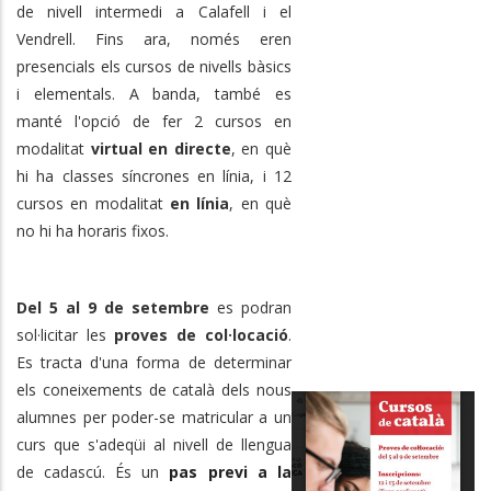
de nivell intermedi a Calafell i el
Vendrell. Fins ara, només eren
presencials els cursos de nivells bàsics
i elementals. A banda, també es
manté l'opció de fer 2 cursos en
modalitat
virtual en directe
, en què
hi ha classes síncrones en línia, i 12
cursos en modalitat
en línia
, en què
no hi ha horaris fixos.
Del 5 al 9 de setembre
es podran
sol·licitar les
proves de col·locació
.
Es tracta d'una forma de determinar
els coneixements de català dels nous
alumnes per poder-se matricular a un
curs que s'adeqüi al nivell de llengua
de cadascú. És un
pas previ a la