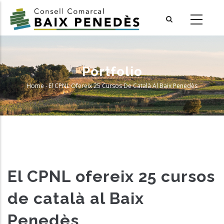
Skip
to
main
content
Portfolio
Home
-
El CPNL Ofereix 25 Cursos De Català Al Baix Penedès
Breadcrumb
El CPNL ofereix 25 cursos
de català al Baix
Penedès