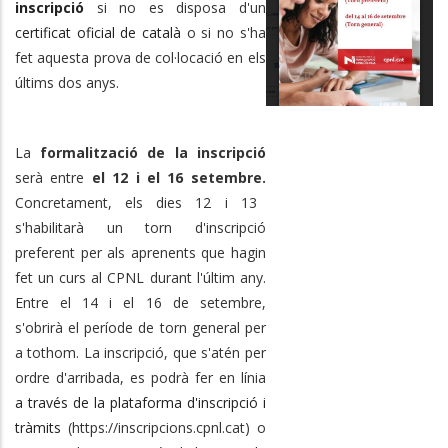
inscripció
si no es disposa d'un
certificat oficial de català
o si no s'ha
fet aquesta prova de col·locació en els
últims dos anys.
La
formalització de la inscripció
serà entre
el 12 i el 16
setembre.
Concretament, els dies 12 i 13
s'habilitarà un torn d'inscripció
preferent per als aprenents que hagin
fet un curs al CPNL durant l'últim any.
Entre el 14 i el 16 de setembre,
s'obrirà el període de torn general per
a tothom. La inscripció, que s'atén per
ordre d'arribada, es podrà fer en línia
a través de la plataforma d'inscripció i
tràmits
(https://inscripcions.cpnl.cat) o