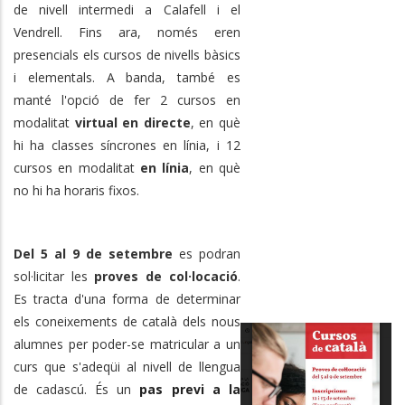
de nivell intermedi a Calafell i el
Vendrell. Fins ara, només eren
presencials els cursos de nivells bàsics
i elementals. A banda, també es
manté l'opció de fer 2 cursos en
modalitat
virtual en directe
, en què
hi ha classes síncrones en línia, i 12
cursos en modalitat
en línia
, en què
no hi ha horaris fixos.
Del 5 al 9 de setembre
es podran
sol·licitar les
proves de col·locació
.
Es tracta d'una forma de determinar
els coneixements de català dels nous
alumnes per poder-se matricular a un
curs que s'adeqüi al nivell de llengua
de cadascú. És un
pas previ a la