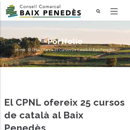
Skip
to
main
content
Portfolio
Home
-
El CPNL Ofereix 25 Cursos De Català Al Baix Penedès
Breadcrumb
El CPNL ofereix 25 cursos
de català al Baix
Penedès