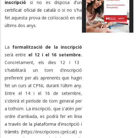
inscripció
si no es disposa d'un
certificat oficial de català
o si no s'ha
fet aquesta prova de col·locació en els
últims dos anys.
La
formalització de la inscripció
serà entre
el 12 i el 16
setembre.
Concretament, els dies 12 i 13
s'habilitarà un torn d'inscripció
preferent per als aprenents que hagin
fet un curs al CPNL durant l'últim any.
Entre el 14 i el 16 de setembre,
s'obrirà el període de torn general per
a tothom. La inscripció, que s'atén per
ordre d'arribada, es podrà fer en línia
a través de la plataforma d'inscripció i
tràmits
(https://inscripcions.cpnl.cat) o