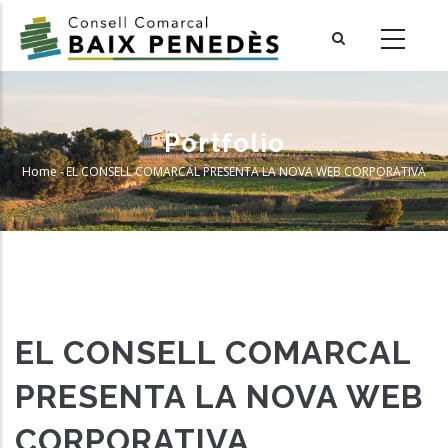
Skip
to
main
content
Portfolio
Home
-
EL CONSELL COMARCAL PRESENTA LA NOVA WEB CORPORATIVA
Breadcrumb
EL CONSELL COMARCAL
PRESENTA LA NOVA WEB
CORPORATIVA