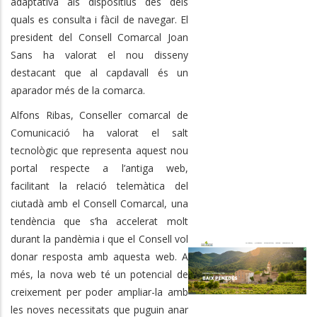
adaptativa als dispositius des dels
quals es consulta i fàcil de navegar. El
president del Consell Comarcal Joan
Sans ha valorat el nou disseny
destacant que al capdavall és un
aparador més de la comarca.
Alfons Ribas, Conseller comarcal de
Comunicació ha valorat el salt
tecnològic que representa aquest nou
portal respecte a l’antiga web,
facilitant la relació telemàtica del
ciutadà amb el Consell Comarcal, una
tendència que s’ha accelerat molt
durant la pandèmia i que el Consell vol
donar resposta amb aquesta web. A
més, la nova web té un potencial de
creixement per poder ampliar-la amb
les noves necessitats que puguin anar