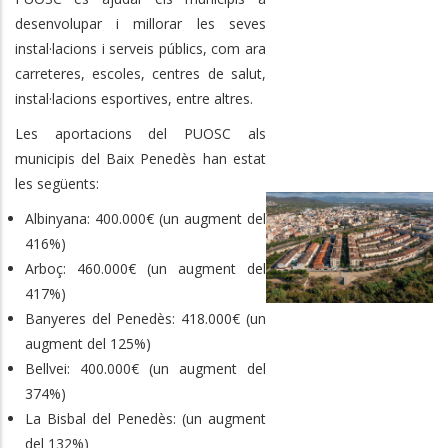
desenvolupar i millorar les seves
instal·lacions i serveis públics, com ara
carreteres, escoles, centres de salut,
instal·lacions esportives, entre altres.
Les aportacions del PUOSC als
municipis del Baix Penedès han estat
les següents:
Albinyana: 400.000€ (un augment del
416%)
Arboç: 460.000€ (un augment del
417%)
Banyeres del Penedès: 418.000€ (un
augment del 125%)
Bellvei: 400.000€ (un augment del
374%)
La Bisbal del Penedès: (un augment
del 132%)