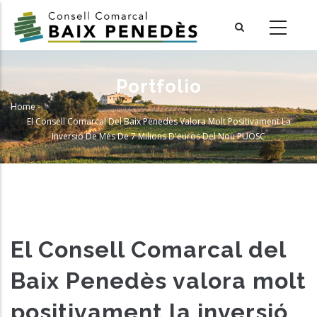
Skip
to
main
content
Portfolio
Home
-
Breadcrumb
El Consell Comarcal Del Baix Penedès Valora Molt Positivament La
Inversió De Més De 7 Milions D'euros Del Nou PUOSC
El Consell Comarcal del
Baix Penedès valora molt
positivament la inversió