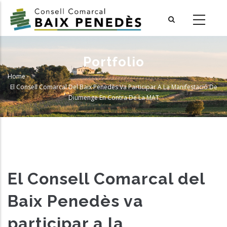
Skip
to
main
content
Portfolio
Home
-
Breadcrumb
El Consell Comarcal Del Baix Penedès Va Participar A La Manifestació De
Diumenge En Contra De La MAT
El Consell Comarcal del
Baix Penedès va
participar a la