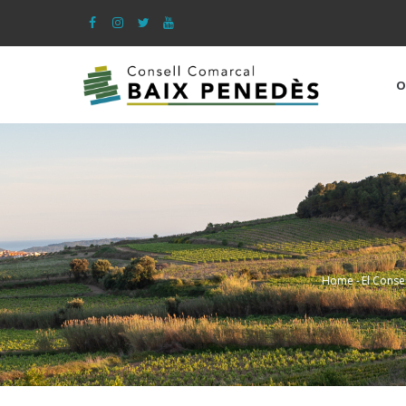
Skip
to
main
content
O
Home
-
El Conse
Bread