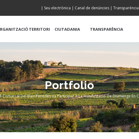
|
Seu electrònica
|
Canal de denúncies
|
Transparència
RGANITZACIÓ
TERRITORI
CIUTADANIA
TRANSPARÈNCIA
Portfolio
ll Comarcal Del Baix Penedès Va Participar A La Manifestació De Diumenge En 
crumb