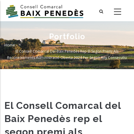
Skip
to
main
content
Portfolio
Home
-
Breadcrumb
El Consell Comarcal Del Baix Penedès Rep El Segon Premi Als
Reconeixements Administració Oberta 2024 Per Segon Any Consecutiu
El Consell Comarcal del
Baix Penedès rep el
segon premi als