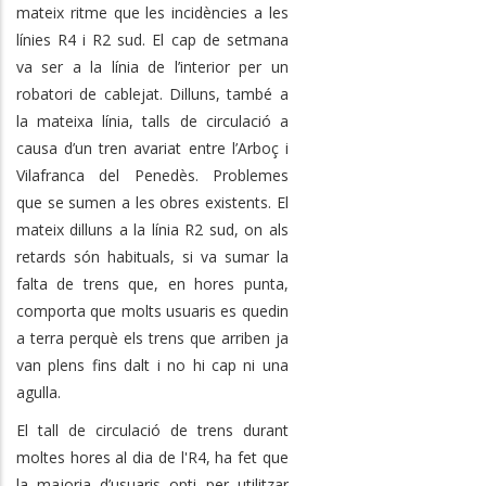
mateix ritme que les incidències a les
línies R4 i R2 sud. El cap de setmana
va ser a la línia de l’interior per un
robatori de cablejat. Dilluns, també a
la mateixa línia, talls de circulació a
causa d’un tren avariat entre l’Arboç i
Vilafranca del Penedès. Problemes
que se sumen a les obres existents. El
mateix dilluns a la línia R2 sud, on als
retards són habituals, si va sumar la
falta de trens que, en hores punta,
comporta que molts usuaris es quedin
a terra perquè els trens que arriben ja
van plens fins dalt i no hi cap ni una
agulla.
El tall de circulació de trens durant
moltes hores al dia de l'R4, ha fet que
la majoria d’usuaris opti per utilitzar