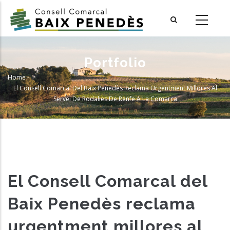
Skip
to
main
content
Portfolio
Home
-
Breadcrumb
El Consell Comarcal Del Baix Penedès Reclama Urgentment Millores Al
Servei De Rodalies De Renfe A La Comarca
El Consell Comarcal del
Baix Penedès reclama
urgentment millores al