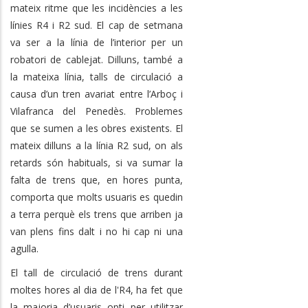
mateix ritme que les incidències a les
línies R4 i R2 sud. El cap de setmana
va ser a la línia de l’interior per un
robatori de cablejat. Dilluns, també a
la mateixa línia, talls de circulació a
causa d’un tren avariat entre l’Arboç i
Vilafranca del Penedès. Problemes
que se sumen a les obres existents. El
mateix dilluns a la línia R2 sud, on als
retards són habituals, si va sumar la
falta de trens que, en hores punta,
comporta que molts usuaris es quedin
a terra perquè els trens que arriben ja
van plens fins dalt i no hi cap ni una
agulla.
El tall de circulació de trens durant
moltes hores al dia de l'R4, ha fet que
la majoria d’usuaris opti per utilitzar