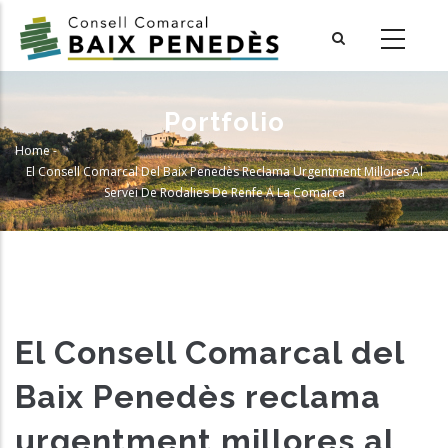
Skip
to
main
content
Portfolio
Home
-
Breadcrumb
El Consell Comarcal Del Baix Penedès Reclama Urgentment Millores Al
Servei De Rodalies De Renfe A La Comarca
El Consell Comarcal del
Baix Penedès reclama
urgentment millores al