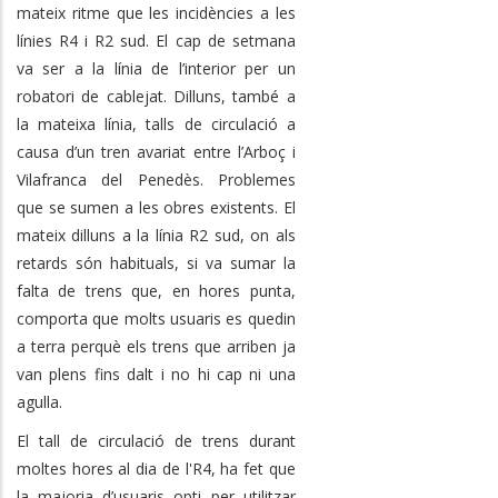
mateix ritme que les incidències a les
línies R4 i R2 sud. El cap de setmana
va ser a la línia de l’interior per un
robatori de cablejat. Dilluns, també a
la mateixa línia, talls de circulació a
causa d’un tren avariat entre l’Arboç i
Vilafranca del Penedès. Problemes
que se sumen a les obres existents. El
mateix dilluns a la línia R2 sud, on als
retards són habituals, si va sumar la
falta de trens que, en hores punta,
comporta que molts usuaris es quedin
a terra perquè els trens que arriben ja
van plens fins dalt i no hi cap ni una
agulla.
El tall de circulació de trens durant
moltes hores al dia de l'R4, ha fet que
la majoria d’usuaris opti per utilitzar