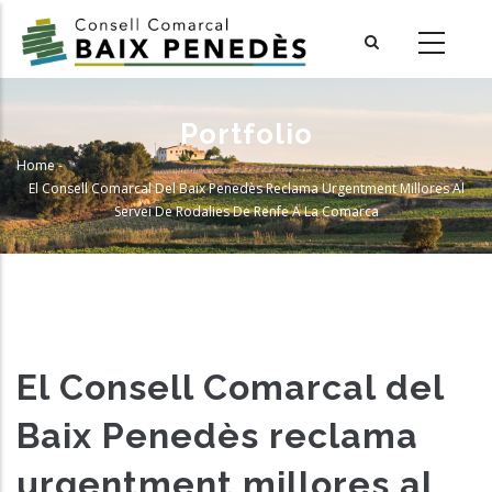
Skip
to
main
content
Portfolio
Home
-
Breadcrumb
El Consell Comarcal Del Baix Penedès Reclama Urgentment Millores Al
Servei De Rodalies De Renfe A La Comarca
El Consell Comarcal del
Baix Penedès reclama
urgentment millores al