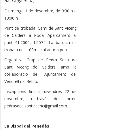
del Patge (BCIL)
Diumenge 1 de desembre, de 9:30 h a
13:00 h
Punt de trobada: Camí de Sant Vicenç
de Calders a Roda. Aparcament al
punt 41.2006, 1.5074. La barraca es
troba a uns 100m i cal anar a peu.
Organitza: Grup de Pedra Seca de
Sant Vicenç de Calders, amb la
col·laboració de l'Ajuntament del
Vendrell i El Rebló.
Inscripcions fins al divendres 22 de
novembre, a través del correu
pedraseca.santvicenc@gmail.com.
La Bisbal del Penedès