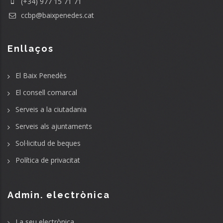
(+34) 977 15 71 71
ccbp@baixpenedes.cat
Enllaços
El Baix Penedès
El consell comarcal
Serveis a la ciutadania
Serveis als ajuntaments
Sol·licitud de beques
Política de privacitat
Admin. electrònica
La seu electrònica