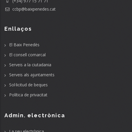
(+34) 977 15 71 71
ccbp@baixpenedes.cat
Enllaços
El Baix Penedès
El consell comarcal
Serveis a la ciutadania
Serveis als ajuntaments
Sol·licitud de beques
Política de privacitat
Admin. electrònica
La seu electrònica