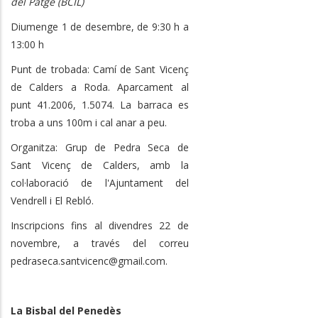
del Patge (BCIL)
Diumenge 1 de desembre, de 9:30 h a
13:00 h
Punt de trobada: Camí de Sant Vicenç
de Calders a Roda. Aparcament al
punt 41.2006, 1.5074. La barraca es
troba a uns 100m i cal anar a peu.
Organitza: Grup de Pedra Seca de
Sant Vicenç de Calders, amb la
col·laboració de l'Ajuntament del
Vendrell i El Rebló.
Inscripcions fins al divendres 22 de
novembre, a través del correu
pedraseca.santvicenc@gmail.com.
La Bisbal del Penedès