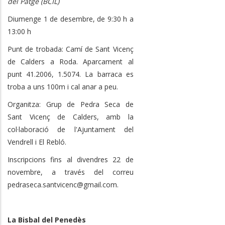
del Patge (BCIL)
Diumenge 1 de desembre, de 9:30 h a
13:00 h
Punt de trobada: Camí de Sant Vicenç
de Calders a Roda. Aparcament al
punt 41.2006, 1.5074. La barraca es
troba a uns 100m i cal anar a peu.
Organitza: Grup de Pedra Seca de
Sant Vicenç de Calders, amb la
col·laboració de l'Ajuntament del
Vendrell i El Rebló.
Inscripcions fins al divendres 22 de
novembre, a través del correu
pedraseca.santvicenc@gmail.com.
La Bisbal del Penedès