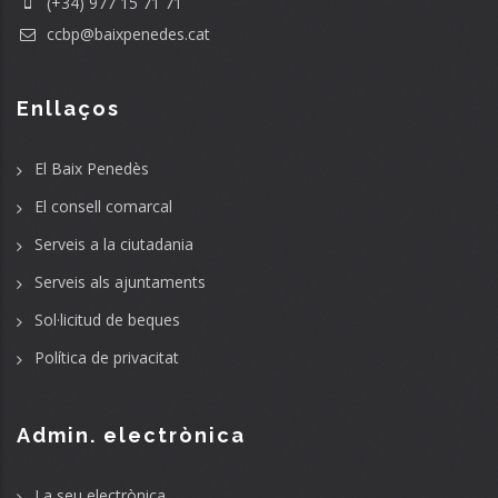
(+34) 977 15 71 71
ccbp@baixpenedes.cat
Enllaços
El Baix Penedès
El consell comarcal
Serveis a la ciutadania
Serveis als ajuntaments
Sol·licitud de beques
Política de privacitat
Admin. electrònica
La seu electrònica