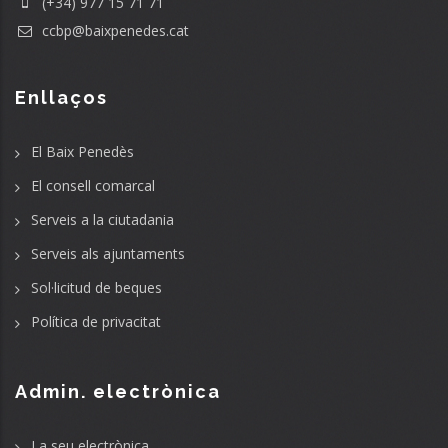
(+34) 977 15 71 71
ccbp@baixpenedes.cat
Enllaços
El Baix Penedès
El consell comarcal
Serveis a la ciutadania
Serveis als ajuntaments
Sol·licitud de beques
Política de privacitat
Admin. electrònica
La seu electrònica