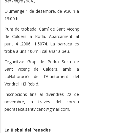
del Patge (BCIL)
Diumenge 1 de desembre, de 9:30 h a
13:00 h
Punt de trobada: Camí de Sant Vicenç
de Calders a Roda. Aparcament al
punt 41.2006, 1.5074. La barraca es
troba a uns 100m i cal anar a peu.
Organitza: Grup de Pedra Seca de
Sant Vicenç de Calders, amb la
col·laboració de l'Ajuntament del
Vendrell i El Rebló.
Inscripcions fins al divendres 22 de
novembre, a través del correu
pedraseca.santvicenc@gmail.com.
La Bisbal del Penedès