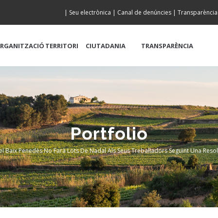
|
Seu electrònica
|
Canal de denúncies
|
Transparència
RGANITZACIÓ
TERRITORI
CIUTADANIA
TRANSPARÈNCIA
Portfolio
el Baix Penedès No Farà Lots De Nadal Als Seus Treballadors Seguint Una Reso
b