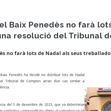
el Baix Penedès no farà lot
una resolució del Tribunal
ès no farà lots de Nadal als seus treballado
Baix Penedès ha decidit no distribuir lots de Nadal
 del Tribunal de Comptes arran d’un cas similar a
dència.
tència del 5 de desembre de 2023, que va determinar
s col·lectius i personalitats aliens al consistori no té