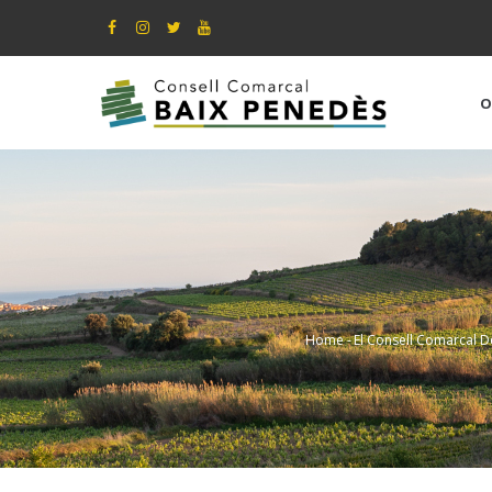
Skip
to
main
content
O
Home
-
El Consell Comarcal D
Breadcrum