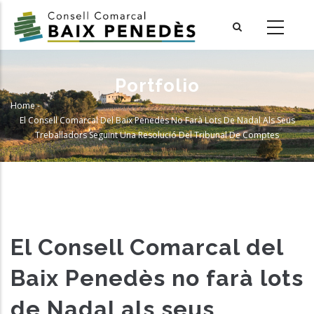
Skip
to
main
content
Portfolio
Home
-
Breadcrumb
El Consell Comarcal Del Baix Penedès No Farà Lots De Nadal Als Seus
Treballadors Seguint Una Resolució Del Tribunal De Comptes
El Consell Comarcal del
Baix Penedès no farà lots
de Nadal als seus