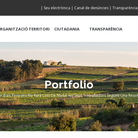
|
Seu electrònica
|
Canal de denúncies
|
Transparència
RGANITZACIÓ
TERRITORI
CIUTADANIA
TRANSPARÈNCIA
Portfolio
el Baix Penedès No Farà Lots De Nadal Als Seus Treballadors Seguint Una Reso
b