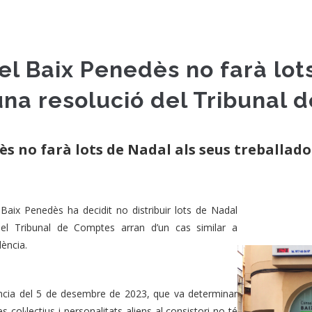
el Baix Penedès no farà lot
una resolució del Tribunal
ès no farà lots de Nadal als seus treballado
Baix Penedès ha decidit no distribuir lots de Nadal
 del Tribunal de Comptes arran d’un cas similar a
dència.
tència del 5 de desembre de 2023, que va determinar
s col·lectius i personalitats aliens al consistori no té