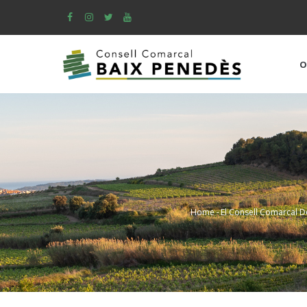
Skip
to
main
content
O
Home
-
El Consell Comarcal D
Breadcrum