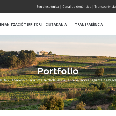
|
Seu electrònica
|
Canal de denúncies
|
Transparència
RGANITZACIÓ
TERRITORI
CIUTADANIA
TRANSPARÈNCIA
Portfolio
el Baix Penedès No Farà Lots De Nadal Als Seus Treballadors Seguint Una Reso
b