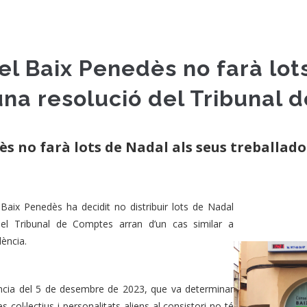
el Baix Penedès no farà lot
una resolució del Tribunal
ès no farà lots de Nadal als seus treballado
Baix Penedès ha decidit no distribuir lots de Nadal
 del Tribunal de Comptes arran d’un cas similar a
dència.
tència del 5 de desembre de 2023, que va determinar
s col·lectius i personalitats aliens al consistori no té