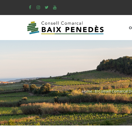
Skip
to
main
content
O
Home
-
El Consell Comarcal D
Breadcrum