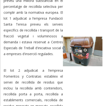
preveu una millora substancial en el
percentatge de recollida selectiva per
complir amb la normativa europea. El
lot 1 adjudicat a l’empresa Fundació
Santa Teresa preveu els serveis
específics de recollida i transport de la
fracció vegetal i voluminosos a
demanda i estava reservat a Centres
Especials de Treball d'iniciativa social i
a empreses d'inserció regulades.
El lot 2 adjudicat a l’empresa
Fomentos y Contratas estableix el
servei de recollida de residus que
inclou: la recollida amb contenidors,
recollida porta a porta, recollida a
establiments comercials, recollida de
residus generats en mercats, recollida