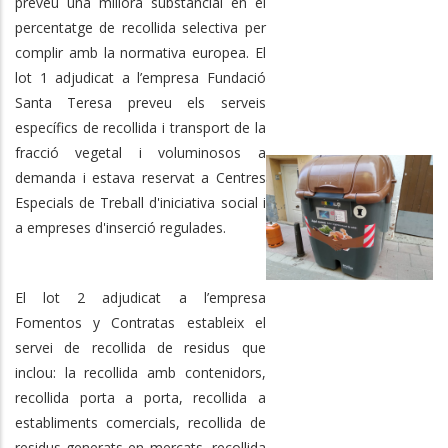
preveu una millora substancial en el
percentatge de recollida selectiva per
complir amb la normativa europea. El
lot 1 adjudicat a l’empresa Fundació
Santa Teresa preveu els serveis
específics de recollida i transport de la
fracció vegetal i voluminosos a
demanda i estava reservat a Centres
Especials de Treball d'iniciativa social i
a empreses d'inserció regulades.
El lot 2 adjudicat a l’empresa
Fomentos y Contratas estableix el
servei de recollida de residus que
inclou: la recollida amb contenidors,
recollida porta a porta, recollida a
establiments comercials, recollida de
residus generats en mercats, recollida