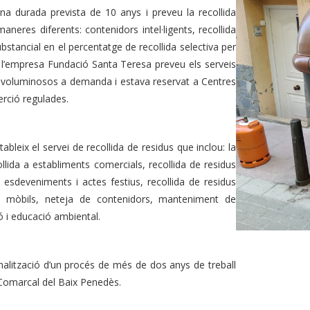
na durada prevista de 10 anys i preveu la recollida
aneres diferents: contenidors intel·ligents, recollida
bstancial en el percentatge de recollida selectiva per
a l’empresa Fundació Santa Teresa preveu els serveis
l i voluminosos a demanda i estava reservat a Centres
serció regulades.
bleix el servei de recollida de residus que inclou: la
llida a establiments comercials, recollida de residus
 esdeveniments i actes festius, recollida de residus
ries mòbils, neteja de contenidors, manteniment de
ó i educació ambiental.
finalització d’un procés de més de dos anys de treball
l Comarcal del Baix Penedès.