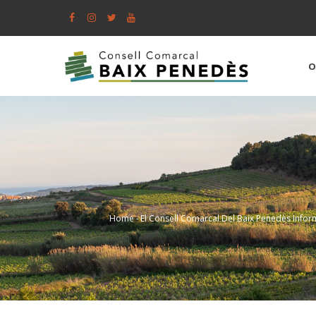
Skip
to
main
content
O
Home
-
El Consell Comarcal Del Baix Penedès Inform
Breadcrumb