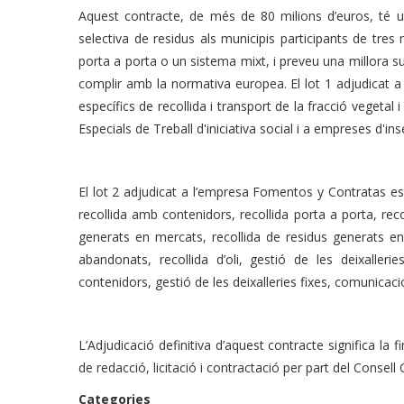
Aquest contracte, de més de 80 milions d’euros, té u
selectiva de residus als municipis participants de tres m
porta a porta o un sistema mixt, i preveu una millora su
complir amb la normativa europea. El lot 1 adjudicat 
específics de recollida i transport de la fracció vegeta
Especials de Treball d'iniciativa social i a empreses d'in
El lot 2 adjudicat a l’empresa Fomentos y Contratas esta
recollida amb contenidors, recollida porta a porta, reco
generats en mercats, recollida de residus generats en
abandonats, recollida d’oli, gestió de les deixalle
contenidors, gestió de les deixalleries fixes, comunicaci
L’Adjudicació definitiva d’aquest contracte significa la 
de redacció, licitació i contractació per part del Consel
Categories