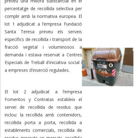
preveu una millora substancial en el
percentatge de recollida selectiva per
complir amb la normativa europea. El
lot 1 adjudicat a l’empresa Fundació
Santa Teresa preveu els serveis
específics de recollida i transport de la
fracció vegetal i voluminosos a
demanda i estava reservat a Centres
Especials de Treball d'iniciativa social i
a empreses d'inserció regulades.
El lot 2 adjudicat a l’empresa
Fomentos y Contratas estableix el
servei de recollida de residus que
inclou: la recollida amb contenidors,
recollida porta a porta, recollida a
establiments comercials, recollida de
residus generats en mercats, recollida