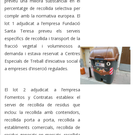
preveu una millora substancial en el
percentatge de recollida selectiva per
complir amb la normativa europea. El
lot 1 adjudicat a l’empresa Fundació
Santa Teresa preveu els serveis
específics de recollida i transport de la
fracció vegetal i voluminosos a
demanda i estava reservat a Centres
Especials de Treball d'iniciativa social i
a empreses d'inserció regulades.
El lot 2 adjudicat a l’empresa
Fomentos y Contratas estableix el
servei de recollida de residus que
inclou: la recollida amb contenidors,
recollida porta a porta, recollida a
establiments comercials, recollida de
residus generats en mercats, recollida