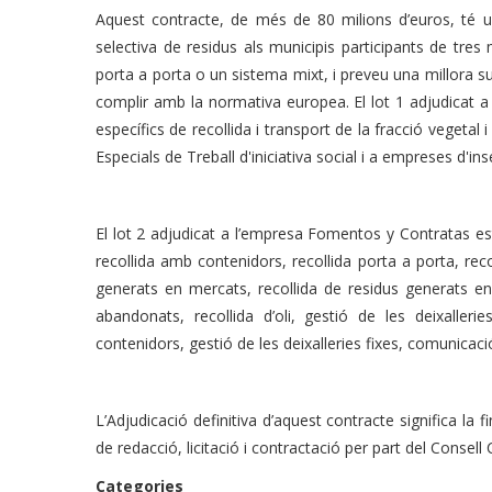
Aquest contracte, de més de 80 milions d’euros, té u
selectiva de residus als municipis participants de tres m
porta a porta o un sistema mixt, i preveu una millora su
complir amb la normativa europea. El lot 1 adjudicat 
específics de recollida i transport de la fracció vegeta
Especials de Treball d'iniciativa social i a empreses d'in
El lot 2 adjudicat a l’empresa Fomentos y Contratas esta
recollida amb contenidors, recollida porta a porta, reco
generats en mercats, recollida de residus generats en
abandonats, recollida d’oli, gestió de les deixalle
contenidors, gestió de les deixalleries fixes, comunicaci
L’Adjudicació definitiva d’aquest contracte significa la 
de redacció, licitació i contractació per part del Consel
Categories