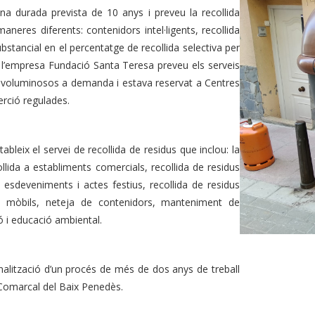
na durada prevista de 10 anys i preveu la recollida
aneres diferents: contenidors intel·ligents, recollida
bstancial en el percentatge de recollida selectiva per
a l’empresa Fundació Santa Teresa preveu els serveis
l i voluminosos a demanda i estava reservat a Centres
serció regulades.
bleix el servei de recollida de residus que inclou: la
llida a establiments comercials, recollida de residus
 esdeveniments i actes festius, recollida de residus
ries mòbils, neteja de contenidors, manteniment de
ó i educació ambiental.
finalització d’un procés de més de dos anys de treball
l Comarcal del Baix Penedès.