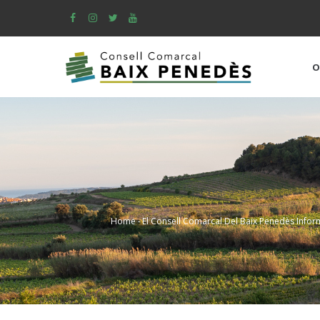
Skip
to
main
content
O
Home
-
El Consell Comarcal Del Baix Penedès Inform
Breadcrumb