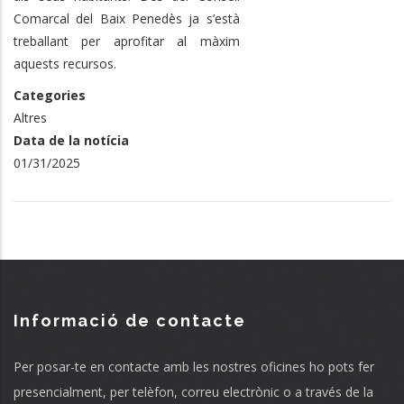
Comarcal del Baix Penedès ja s’està
treballant per aprofitar al màxim
aquests recursos.
Categories
Altres
Data de la notícia
01/31/2025
Informació de contacte
Per posar-te en contacte amb les nostres oficines ho pots fer
presencialment, per telèfon, correu electrònic o a través de la