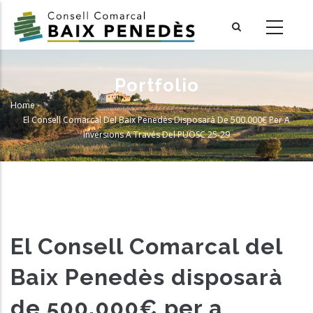
Skip
to
main
content
Portfolio
Home
-
Breadcrumb
El Consell Comarcal Del Baix Penedès Disposarà De 500.000€ Per A
Inversions A Través Del PUOSC 25-29
El Consell Comarcal del
Baix Penedès disposarà
de 500.000€ per a