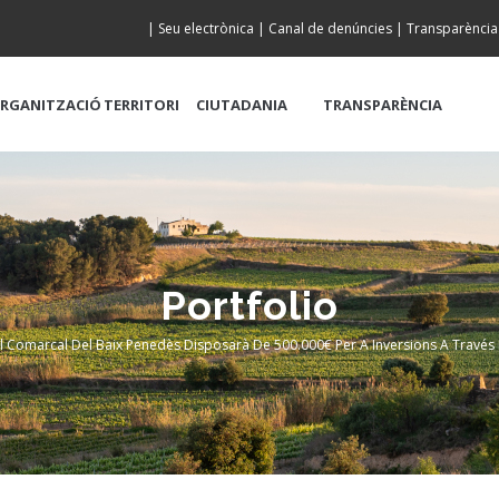
|
Seu electrònica
|
Canal de denúncies
|
Transparència
RGANITZACIÓ
TERRITORI
CIUTADANIA
TRANSPARÈNCIA
Portfolio
ll Comarcal Del Baix Penedès Disposarà De 500.000€ Per A Inversions A Travé
crumb