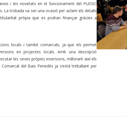
canvis i les novetats en el funcionament del PUOSC
. La trobada va ser una ocasió per aclarir els detalls
titularitat pròpia que es podran finançar gràcies a
cions locals i també comarcals, ja que els permet
ersions en projectes locals. Amb una descripció
cutar les seves pròpies inversions, millorant així els
l Comarcal del Baix Penedès ja s’està treballant per